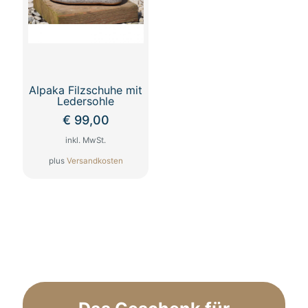
Optionen
können
auf
der
Produktseite
gewählt
werden
Alpaka Filzschuhe mit
Ledersohle
€
99,00
inkl. MwSt.
plus
Versandkosten
Dieses
Produkt
weist
mehrere
Varianten
auf.
Die
Optionen
können
auf