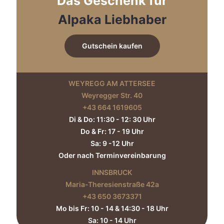
Das Geschenk für
der
Produktseite
Alpaka Liebhaber
gewählt
werden
Gutschein kaufen
WEYREGG AM ATTERSEE
Weyregger Str. 40
+43 664 1619605‬
Di & Do: 11:30 - 12: 30 Uhr
Do & Fr: 17 - 19 Uhr
Sa: 9 -12 Uhr
Oder nach Terminvereinbarung
INNSBRUCK
Maria-Theresienstraße 42a
+43 650 3673371‬
Mo bis Fr: 10 - 14 & 14:30 - 18 Uhr
Sa: 10 - 14 Uhr​