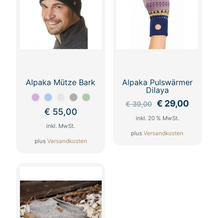
Alpaka Mütze Bark
Alpaka Pulswärmer
Dilaya
Ursprüngliche
Aktuell
€
29,00
€
39,00
€
55,00
Preis
Preis
inkl. 20 % MwSt.
war:
ist:
inkl. MwSt.
€ 39,00
€ 29,0
plus
Versandkosten
plus
Versandkosten
Dieses
Produkt
weist
mehrere
Varianten
auf.
Die