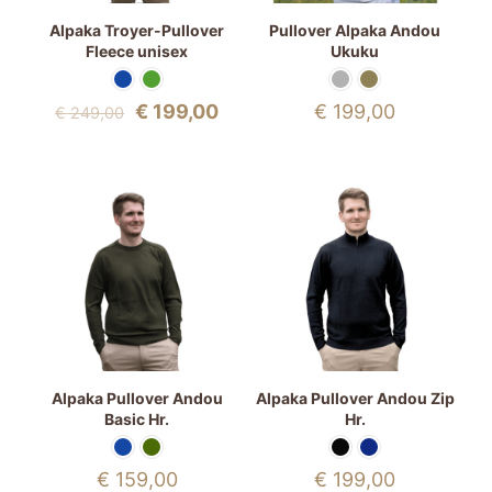
Alpaka Troyer-Pullover
Pullover Alpaka Andou
Fleece unisex
Ukuku
Ursprünglicher
Aktueller
€
199,00
€
199,00
€
249,00
Preis
Preis
war:
ist:
€ 249,00
€ 199,00.
Alpaka Pullover Andou
Alpaka Pullover Andou Zip
Basic Hr.
Hr.
€
159,00
€
199,00