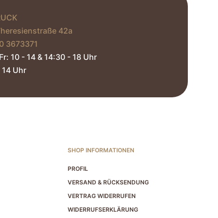
werden
RUCK
Theresienstraße 42a
0 3673371‬
Fr: 10 - 14 & 14:30 - 18 Uhr
 14 Uhr​
SHOP INFORMATIONEN
PROFIL
VERSAND & RÜCKSENDUNG
VERTRAG WIDERRUFEN
WIDERRUFSERKLÄRUNG