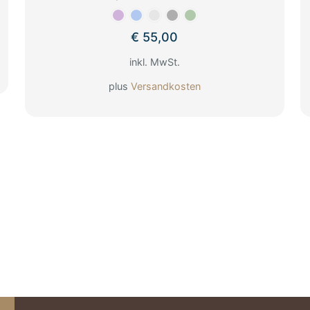
€
55,00
inkl. MwSt.
plus
Versandkosten
Dieses
Produkt
weist
mehrere
Varianten
auf.
Die
Optionen
können
auf
der
Produktseite
gewählt