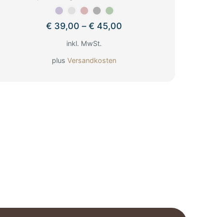
€
39,00
–
€
45,00
inkl. MwSt.
plus
Versandkosten
Dieses
Produkt
weist
mehrere
Varianten
auf.
Die
Optionen
können
auf
der
Produktseite
gewählt