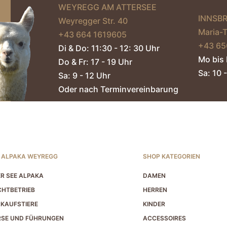
WEYREGG AM ATTERSEE
werden
INNSB
Weyregger Str. 40
Maria-
+43 664 1619605‬
+43 65
Di & Do: 11:30 - 12: 30 Uhr
Mo bis 
Do & Fr: 17 - 19 Uhr
Sa: 10 -
Sa: 9 - 12 Uhr
Oder nach Terminvereinbarung
 ALPAKA WEYREGG
SHOP KATEGORIEN
R SEE ALPAKA
DAMEN
HTBETRIEB
HERREN
KAUFSTIERE
KINDER
RSE UND FÜHRUNGEN
ACCESSOIRES