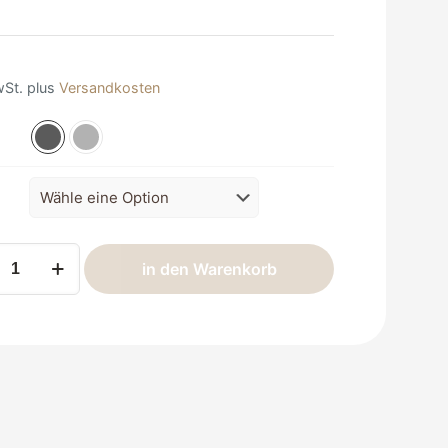
wSt.
plus
Versandkosten
a
in den Warenkorb
ng
n
e