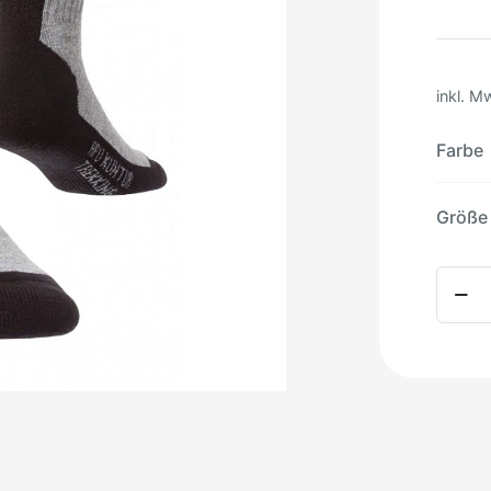
inkl. M
Farbe
Größe
Alpak
Trekki
Socke
Meng