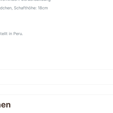
ndchen, Schafthöhe: 18cm
ellt in Peru.
nen