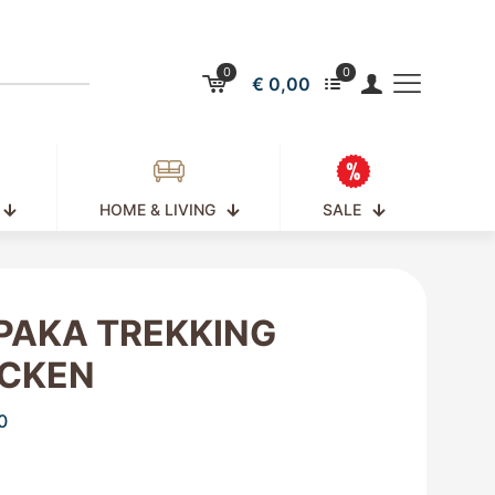
0
0
€ 0,00
HOME & LIVING
SALE
PAKA TREKKING
CKEN
0