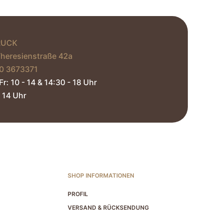
der
Produktseite
gewählt
werden
RUCK
Theresienstraße 42a
0 3673371‬
Fr: 10 - 14 & 14:30 - 18 Uhr
 14 Uhr​
SHOP INFORMATIONEN
PROFIL
VERSAND & RÜCKSENDUNG