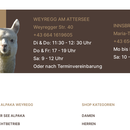
der
Produktseite
gewählt
WEYREGG AM ATTERSEE
werden
INNSB
Weyregger Str. 40
Maria-
+43 664 1619605‬
+43 65
Di & Do: 11:30 - 12: 30 Uhr
Mo bis 
Do & Fr: 17 - 19 Uhr
Sa: 10 -
Sa: 9 - 12 Uhr
Oder nach Terminvereinbarung
 ALPAKA WEYREGG
SHOP KATEGORIEN
R SEE ALPAKA
DAMEN
HTBETRIEB
HERREN