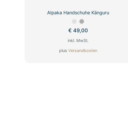
Alpaka Handschuhe Känguru
€
49,00
inkl. MwSt.
plus
Versandkosten
Dieses
Produkt
weist
mehrere
Varianten
auf.
Die
Optionen
können
auf