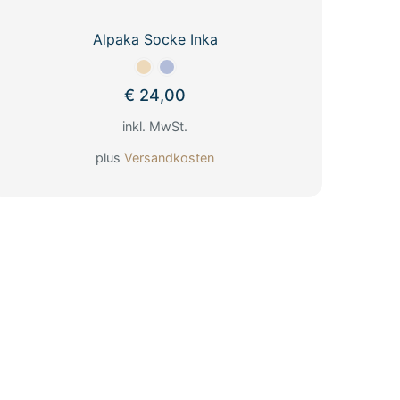
Alpaka Socke Inka
€
24,00
inkl. MwSt.
plus
Versandkosten
Dieses
Produkt
weist
mehrere
Varianten
auf.
Die
Optionen
können
auf