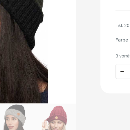
inkl. 2
Farbe
3 vorrä
Alpak
Wende
Suave
Meng