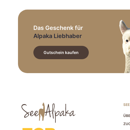
der
Produktseite
gewählt
werden
Das Geschenk für
Alpaka Liebhaber
Gutschein kaufen
SEE
ÜBE
ZUC