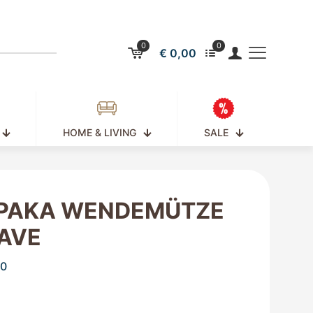
0
0
€ 0,00
HOME & LIVING
SALE
PAKA WENDEMÜTZE
AVE
00