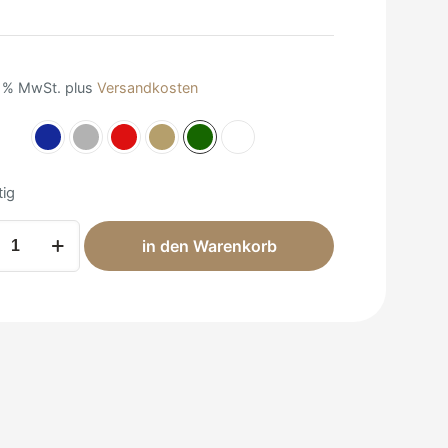
0 % MwSt.
plus
Versandkosten
tig
a
in den Warenkorb
mütze
e