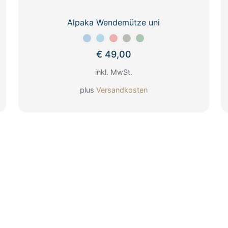
Alpaka Wendemütze uni
€
49,00
inkl. MwSt.
plus
Versandkosten
Dieses
Produkt
weist
mehrere
Varianten
auf.
Die
Optionen
können
auf