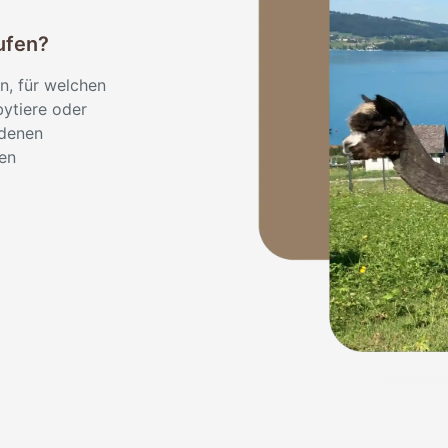
ufen?
n, für welchen
ytiere oder
edenen
sen