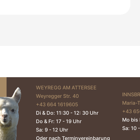
WEYREGG AM ATTERSEE
INNSB
Weyregger Str. 40
Maria-
+43 664 1619605‬
+43 65
Di & Do: 11:30 - 12: 30 Uhr
Mo bis 
Do & Fr: 17 - 19 Uhr
Sa: 10 -
Sa: 9 - 12 Uhr
Oder nach Terminvereinbarung