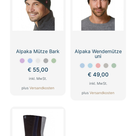
Alpaka Mütze Bark
Alpaka Wendemütze
uni
€
55,00
€
49,00
inkl. MwSt.
inkl. MwSt.
plus
Versandkosten
plus
Versandkosten
Dieses
Dieses
Produkt
Produkt
weist
weist
mehrere
mehrere
Varianten
Varianten
auf.
auf.
Die
Die