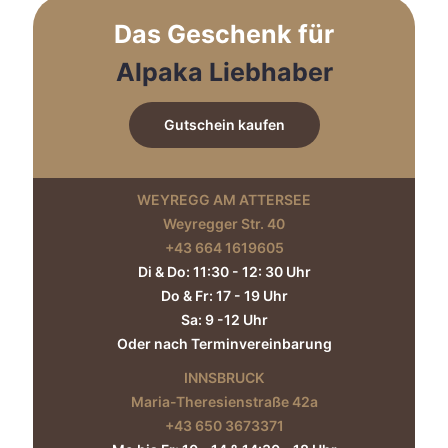
auf
Das Geschenk für
der
Produktseite
Alpaka Liebhaber
gewählt
werden
Gutschein kaufen
WEYREGG AM ATTERSEE
Weyregger Str. 40
+43 664 1619605‬
Di & Do: 11:30 - 12: 30 Uhr
Do & Fr: 17 - 19 Uhr
Sa: 9 -12 Uhr
Oder nach Terminvereinbarung
INNSBRUCK
Maria-Theresienstraße 42a
+43 650 3673371‬