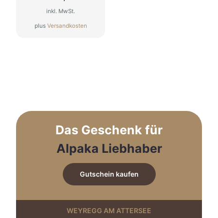
inkl. MwSt.
plus
Versandkosten
Dieses
Produkt
weist
mehrere
Varianten
auf.
Die
Optionen
können
auf
Das Geschenk für
der
Produktseite
Alpaka Liebhaber
gewählt
werden
Gutschein kaufen
WEYREGG AM ATTERSEE