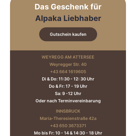
auf
Das Geschenk für
der
Produktseite
Alpaka Liebhaber
gewählt
werden
Gutschein kaufen
WEYREGG AM ATTERSEE
Weyregger Str. 40
+43 664 1619605‬
Di & Do: 11:30 - 12: 30 Uhr
Do & Fr: 17 - 19 Uhr
Sa: 9 -12 Uhr
Oder nach Terminvereinbarung
INNSBRUCK
Maria-Theresienstraße 42a
+43 650 3673371‬
Mo bis Fr: 10 - 14 & 14:30 - 18 Uhr