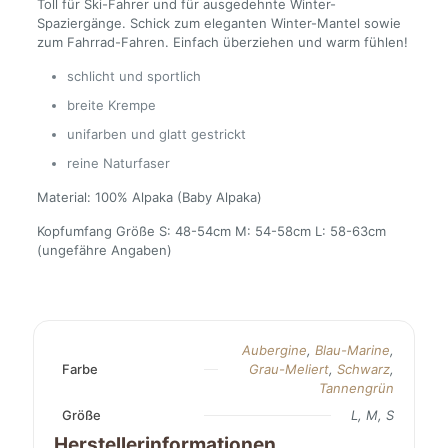
Toll für Ski-Fahrer und für ausgedehnte Winter-
Spaziergänge. Schick zum eleganten Winter-Mantel sowie
zum Fahrrad-Fahren. Einfach überziehen und warm fühlen!
schlicht und sportlich
breite Krempe
unifarben und glatt gestrickt
reine Naturfaser
Material: 100% Alpaka (Baby Alpaka)
Kopfumfang Größe S: 48-54cm M: 54-58cm L: 58-63cm
(ungefähre Angaben)
Aubergine
,
Blau-Marine
,
Farbe
Grau-Meliert
,
Schwarz
,
Tannengrün
Größe
L, M, S
Herstellerinformationen