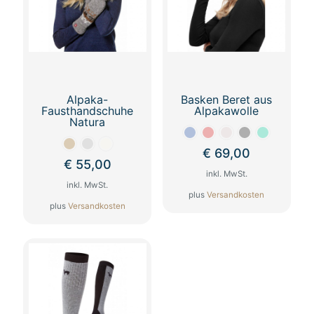
Alpaka-
Basken Beret aus
Fausthandschuhe
Alpakawolle
Natura
€
69,00
€
55,00
inkl. MwSt.
inkl. MwSt.
plus
Versandkosten
plus
Versandkosten
Dieses
Dieses
Produkt
Produkt
weist
weist
mehrere
mehrere
Varianten
Varianten
auf.
auf.
Die
Die
Optionen