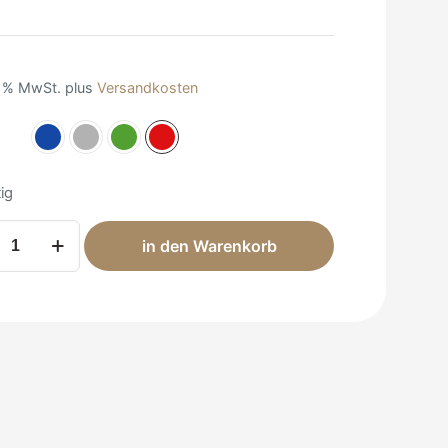
0 % MwSt.
plus
Versandkosten
tig
a
in den Warenkorb
um
ngbow
e