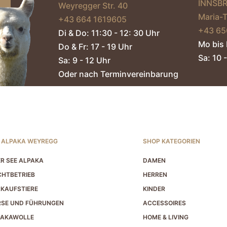
INNSB
Weyregger Str. 40
Maria-
+43 664 1619605‬
+43 65
Di & Do: 11:30 - 12: 30 Uhr
Mo bis 
Do & Fr: 17 - 19 Uhr
Sa: 10 -
Sa: 9 - 12 Uhr
Oder nach Terminvereinbarung
 ALPAKA WEYREGG
SHOP KATEGORIEN
R SEE ALPAKA
DAMEN
HTBETRIEB
HERREN
KAUFSTIERE
KINDER
RSE UND FÜHRUNGEN
ACCESSOIRES
PAKAWOLLE
HOME & LIVING