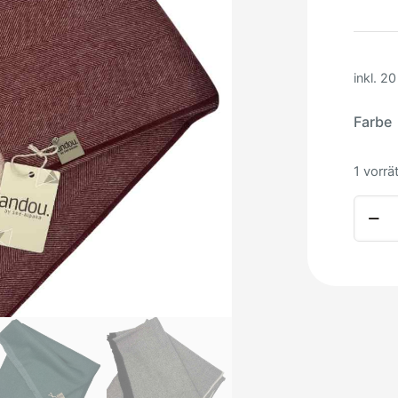
inkl. 2
Farbe
1 vorrä
Alpak
Decke
Andou
Premi
herri
Meng