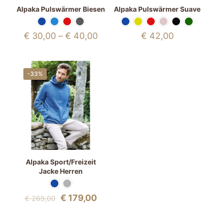
Alpaka Pulswärmer Biesen
Alpaka Pulswärmer Suave
€
30,00
–
€
40,00
€
42,00
-33%
Alpaka Sport/Freizeit
Jacke Herren
Ursprünglicher
Aktueller
€
179,00
€
269,00
Preis
Preis
war:
ist: