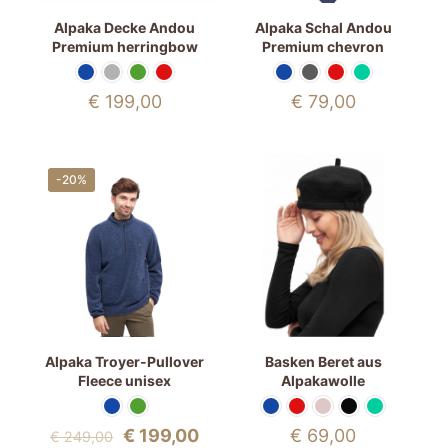
Alpaka Decke Andou
Alpaka Schal Andou
Premium herringbow
Premium chevron
€
199,00
€
79,00
-20%
Alpaka Troyer-Pullover
Basken Beret aus
Fleece unisex
Alpakawolle
Ursprünglicher
Aktueller
€
199,00
€
69,00
€
249,00