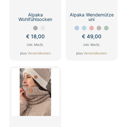
Alpaka
Alpaka Wendemütze
Wohlfühlsocken
uni
€
18,00
€
49,00
inkl. MwSt.
inkl. MwSt.
plus
Versandkosten
plus
Versandkosten
Dieses
Dieses
Produkt
Produkt
weist
weist
mehrere
mehrere
Varianten
Varianten
auf.
auf.
Die
Die
Optionen
Optionen
können
können
auf
auf
der
der
Produktseite
Produktseite
gewählt
gewählt