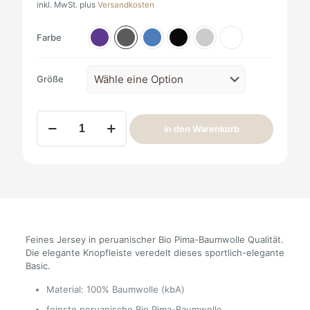
inkl. MwSt.
plus
Versandkosten
Farbe
Größe
POLO
in den Warenkorb
SHIRT
100%
Bio-
PIMA
Baumwolle
Menge
Feines Jersey in peruanischer Bio Pima-Baumwolle Qualität.
Die elegante Knopfleiste veredelt dieses sportlich-elegante
Basic.
Material: 100% Baumwolle (kbA)
feinste peruanische Bio Pima-Baumwolle