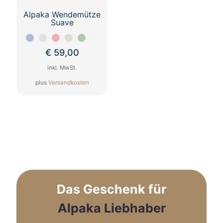
werden
werden
Alpaka Wendemütze
Suave
€
59,00
inkl. MwSt.
plus
Versandkosten
Dieses
Produkt
weist
mehrere
Varianten
auf.
Die
Optionen
können
auf
Das Geschenk für
der
Produktseite
Alpaka Liebhaber
gewählt
werden