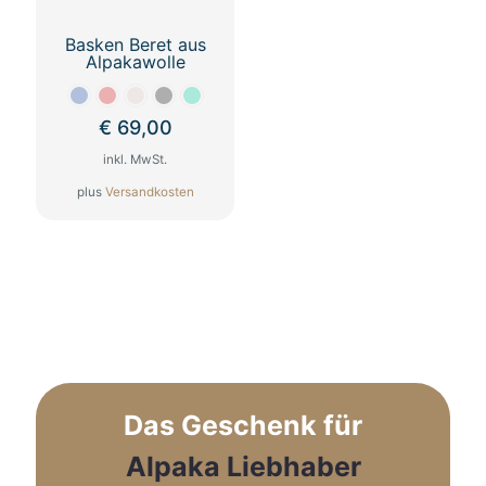
gewählt
werden
Basken Beret aus
Alpakawolle
€
69,00
inkl. MwSt.
plus
Versandkosten
Dieses
Produkt
weist
mehrere
Varianten
auf.
Die
Optionen
können
auf
Das Geschenk für
der
Produktseite
Alpaka Liebhaber
gewählt