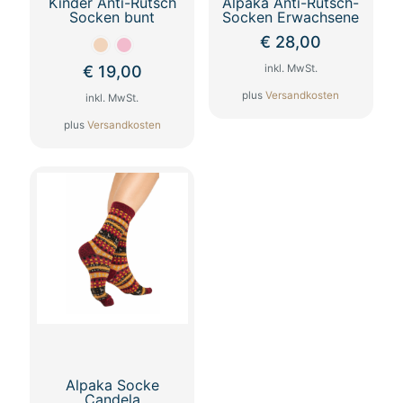
Kinder Anti-Rutsch
Alpaka Anti-Rutsch-
Socken bunt
Socken Erwachsene
€
28,00
€
19,00
inkl. MwSt.
plus
Versandkosten
inkl. MwSt.
Dieses
plus
Versandkosten
Produkt
Dieses
weist
Produkt
mehrere
weist
Varianten
mehrere
auf.
Varianten
Die
auf.
Optionen
Die
können
Optionen
auf
können
der
auf
Produktseite
der
gewählt
Produktseite
werden
gewählt
werden
Alpaka Socke
Candela