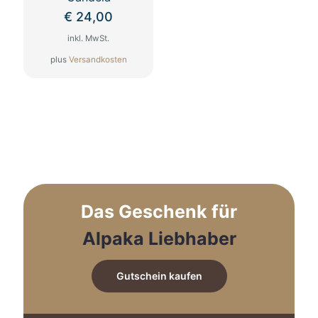
€
24,00
inkl. MwSt.
plus
Versandkosten
Dieses
Produkt
weist
mehrere
Varianten
auf.
Die
Optionen
können
auf
Das Geschenk für
der
Produktseite
Alpaka Liebhaber
gewählt
werden
Gutschein kaufen