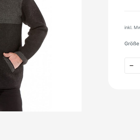
inkl. M
Größe
Alpaka
Filzja
Oliver
Meng