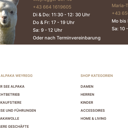
Maria-
+43 664 1619605‬
+43 65
Di & Do: 11:30 - 12: 30 Uhr
Mo bis 
Do & Fr: 17 - 19 Uhr
Sa: 10 -
Sa: 9 - 12 Uhr
Oder nach Terminvereinbarung
 ALPAKA WEYREGG
SHOP KATEGORIEN
R SEE ALPAKA
DAMEN
HTBETRIEB
HERREN
KAUFSTIERE
KINDER
RSE UND FÜHRUNGEN
ACCESSOIRES
PAKAWOLLE
HOME & LIVING
ERE GESCHÄFTE