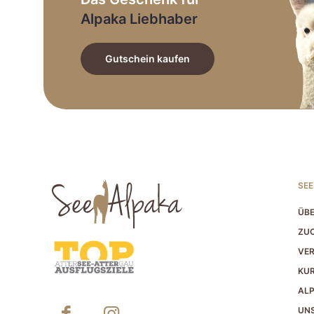
Alpaka Liebhaber
Gutschein kaufen
SEE
ÜBE
ZUC
VER
KU
AL
UNS