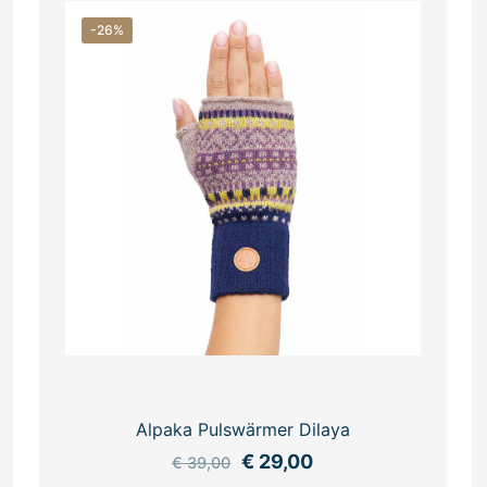
-26%
Alpaka Pulswärmer Dilaya
Ursprünglicher
Aktueller
€
29,00
€
39,00
Preis
Preis