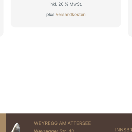
inkl. 20 % MwSt.
war:
ist:
€ 39,00
€ 29,00.
plus
Versandkosten
WEYREGG AM ATTERSEE
INNSB
Weyregger Str. 40