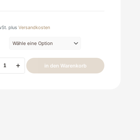
wSt.
plus
Versandkosten
-
in den Warenkorb
cke
e