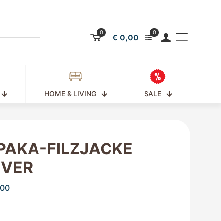
0
0
€ 0,00
HOME & LIVING
SALE
PAKA-FILZJACKE
IVER
,00