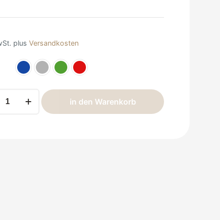
wSt.
plus
Versandkosten
a
in den Warenkorb
um
ngbow
e