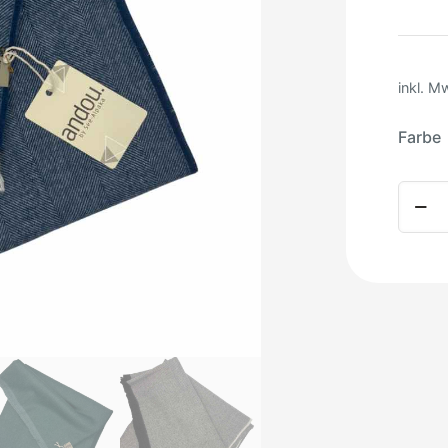
inkl. M
Farbe
Alpak
Decke
Andou
Premi
herri
Meng