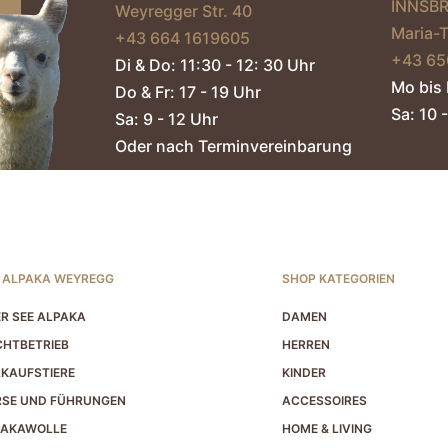
INNSB
Weyregger Str. 40
Maria-
+43 664 1619605‬
+43 65
Di & Do: 11:30 - 12: 30 Uhr
Mo bis 
Do & Fr: 17 - 19 Uhr
Sa: 10 -
Sa: 9 - 12 Uhr
Oder nach Terminvereinbarung
 ALPAKA WEYREGG
SHOP KATEGORIEN
R SEE ALPAKA
DAMEN
HTBETRIEB
HERREN
KAUFSTIERE
KINDER
RSE UND FÜHRUNGEN
ACCESSOIRES
PAKAWOLLE
HOME & LIVING