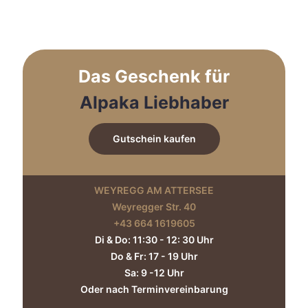
auf.
Die
Optionen
können
auf
Das Geschenk für
der
Produktseite
Alpaka Liebhaber
gewählt
werden
Gutschein kaufen
WEYREGG AM ATTERSEE
Weyregger Str. 40
+43 664 1619605‬
Di & Do: 11:30 - 12: 30 Uhr
Do & Fr: 17 - 19 Uhr
Sa: 9 -12 Uhr
Oder nach Terminvereinbarung