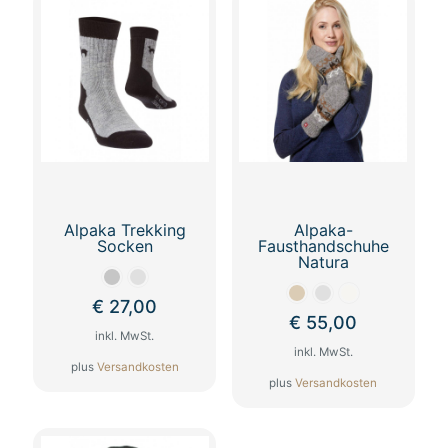
Alpaka Trekking
Alpaka-
Socken
Fausthandschuhe
Natura
€
27,00
€
55,00
inkl. MwSt.
inkl. MwSt.
plus
Versandkosten
plus
Versandkosten
Dieses
Dieses
Produkt
Produkt
weist
weist