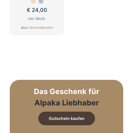
€
24,00
inkl. MwSt.
plus
Versandkosten
Dieses
Produkt
weist
mehrere
Varianten
auf.
Die
Optionen
können
auf
Das Geschenk für
der
Produktseite
Alpaka Liebhaber
gewählt
werden
Gutschein kaufen