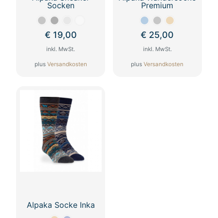
Socken
Premium
€
19,00
€
25,00
inkl. MwSt.
inkl. MwSt.
plus
Versandkosten
plus
Versandkosten
Dieses
Dieses
Produkt
Produkt
weist
weist
mehrere
mehrere
Varianten
Varianten
auf.
auf.
Die
Die
Optionen
Optionen
können
können
auf
auf
der
der
Produktseite
Produktseite
gewählt
gewählt
werden
werden
Alpaka Socke Inka