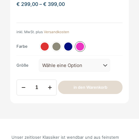
€
299,00
–
€
399,00
inkl. MwSt.
plus
Versandkosten
Farbe
Größe
Alpaka
in den Warenkorb
Andou
Wendemantel
Joel
Menge
Unser zeitloser Klassiker ist wendbar und aus feinstem