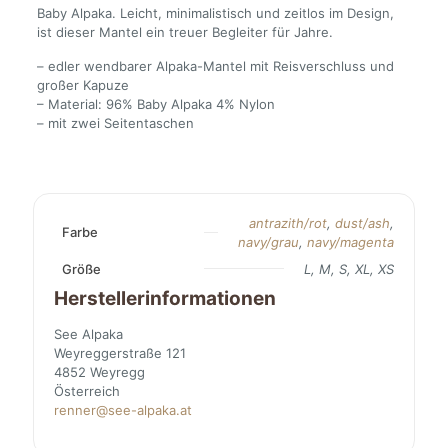
Baby Alpaka. Leicht, minimalistisch und zeitlos im Design,
ist dieser Mantel ein treuer Begleiter für Jahre.
– edler wendbarer Alpaka-Mantel mit Reisverschluss und
großer Kapuze
– Material: 96% Baby Alpaka 4% Nylon
– mit zwei Seitentaschen
antrazith/rot
,
dust/ash
,
Farbe
navy/grau
,
navy/magenta
Größe
L, M, S, XL, XS
Herstellerinformationen
See Alpaka
Weyreggerstraße 121
4852 Weyregg
Österreich
renner@see-alpaka.at