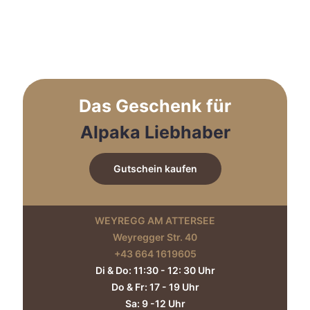
weist
mehrere
Varianten
auf.
Die
Optionen
können
auf
Das Geschenk für
der
Produktseite
Alpaka Liebhaber
gewählt
werden
Gutschein kaufen
WEYREGG AM ATTERSEE
Weyregger Str. 40
+43 664 1619605‬
Di & Do: 11:30 - 12: 30 Uhr
Do & Fr: 17 - 19 Uhr
Sa: 9 -12 Uhr