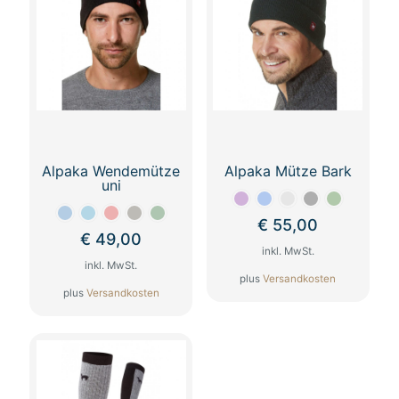
Alpaka Wendemütze
Alpaka Mütze Bark
uni
€
55,00
€
49,00
inkl. MwSt.
inkl. MwSt.
plus
Versandkosten
plus
Versandkosten
Dieses
Dieses
Produkt
Produkt
weist
weist
mehrere
mehrere
Varianten
Varianten
auf.