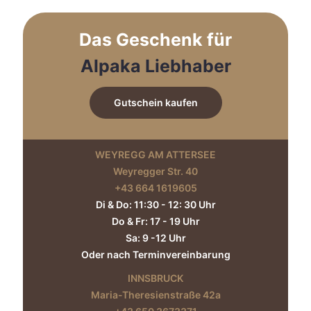
Optionen
können
auf
Das Geschenk für
der
Produktseite
Alpaka Liebhaber
gewählt
werden
Gutschein kaufen
WEYREGG AM ATTERSEE
Weyregger Str. 40
+43 664 1619605‬
Di & Do: 11:30 - 12: 30 Uhr
Do & Fr: 17 - 19 Uhr
Sa: 9 -12 Uhr
Oder nach Terminvereinbarung
INNSBRUCK
Maria-Theresienstraße 42a