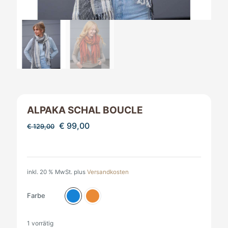
ALPAKA SCHAL BOUCLE
Ursprünglicher
Aktueller
€
99,00
€
129,00
Preis
Preis
war:
ist:
€ 129,00
€ 99,00.
inkl. 20 % MwSt.
plus
Versandkosten
Farbe
1 vorrätig