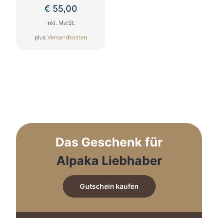
€
55,00
inkl. MwSt.
plus
Versandkosten
Dieses
Produkt
weist
mehrere
Varianten
auf.
Die
Optionen
können
auf
Das Geschenk für
der
Produktseite
Alpaka Liebhaber
gewählt
werden
Gutschein kaufen