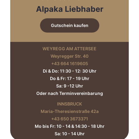
Produktseite
Alpaka Liebhaber
gewählt
werden
Gutschein kaufen
WEYREGG AM ATTERSEE
Weyregger Str. 40
+43 664 1619605‬
Di & Do: 11:30 - 12: 30 Uhr
Do & Fr: 17 - 19 Uhr
Sa: 9 -12 Uhr
Oder nach Terminvereinbarung
INNSBRUCK
Maria-Theresienstraße 42a
+43 650 3673371‬
Mo bis Fr: 10 - 14 & 14:30 - 18 Uhr
Sa: 10 - 14 Uhr​