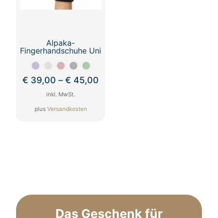
der
Produktseite
gewählt
werden
Alpaka-
Fingerhandschuhe Uni
€
39,00
–
€
45,00
inkl. MwSt.
plus
Versandkosten
Dieses
Produkt
weist
mehrere
Varianten
auf.
Die
Optionen
können
auf
Das Geschenk für
der