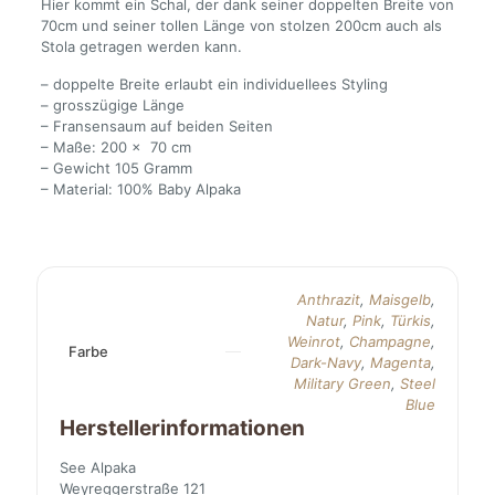
Hier kommt ein Schal, der dank seiner doppelten Breite von
70cm und seiner tollen Länge von stolzen 200cm auch als
Stola getragen werden kann.
– doppelte Breite erlaubt ein individuellees Styling
– grosszügige Länge
– Fransensaum auf beiden Seiten
– Maße: 200 x 70 cm
– Gewicht 105 Gramm
– Material: 100% Baby Alpaka
Anthrazit
,
Maisgelb
,
Natur
,
Pink
,
Türkis
,
Weinrot
,
Champagne
,
Farbe
Dark-Navy
,
Magenta
,
Military Green
,
Steel
Blue
Herstellerinformationen
See Alpaka
Weyreggerstraße 121