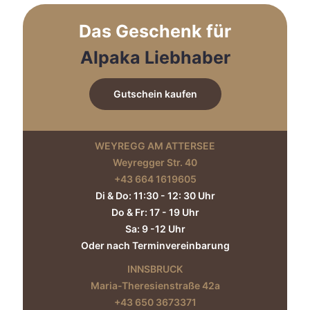
Das Geschenk für
Alpaka Liebhaber
Gutschein kaufen
WEYREGG AM ATTERSEE
Weyregger Str. 40
+43 664 1619605‬
Di & Do: 11:30 - 12: 30 Uhr
Do & Fr: 17 - 19 Uhr
Sa: 9 -12 Uhr
Oder nach Terminvereinbarung
INNSBRUCK
Maria-Theresienstraße 42a
+43 650 3673371‬