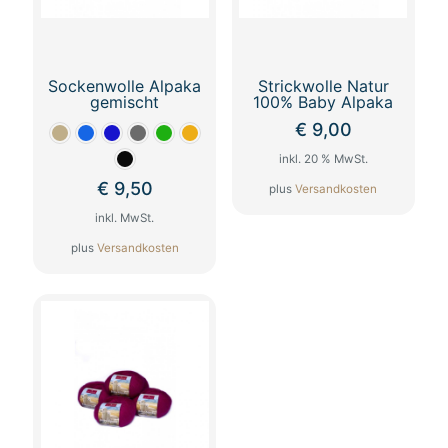
Sockenwolle Alpaka
Strickwolle Natur
gemischt
100% Baby Alpaka
€
9,00
inkl. 20 % MwSt.
€
9,50
plus
Versandkosten
inkl. MwSt.
plus
Versandkosten
Dieses
Produkt
weist
mehrere
Varianten
auf.
Die
Optionen
können
auf