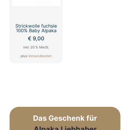
der
Produktseite
gewählt
werden
Strickwolle fuchsie
100% Baby Alpaka
€
9,00
inkl. 20 % MwSt.
plus
Versandkosten
Das Geschenk für
Alpaka Liebhaber