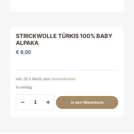
STRICKWOLLE TÜRKIS 100% BABY
ALPAKA
€
9,00
inkl. 20 % MwSt.
plus
Versandkosten
5 vorrätig
Strickwolle
in den Warenkorb
türkis
100%
Baby
Alpaka
Menge