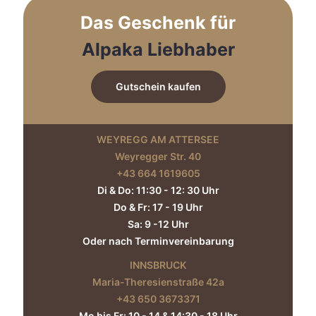
auf
Das Geschenk für
der
Produktseite
Alpaka Liebhaber
gewählt
werden
Gutschein kaufen
WEYREGG AM ATTERSEE
Weyregger Str. 40
+43 664 1619605‬
Di & Do: 11:30 - 12: 30 Uhr
Do & Fr: 17 - 19 Uhr
Sa: 9 -12 Uhr
Oder nach Terminvereinbarung
INNSBRUCK
Maria-Theresienstraße 42a
+43 650 3673371‬
Mo bis Fr: 10 - 14 & 14:30 - 18 Uhr