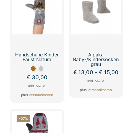
Handschuhe Kinder
Alpaka
Faust Natura
Baby-/Kindersocken
grau
€
13,00
–
€
15,00
€
30,00
inkl. MwSt.
inkl. MwSt.
plus
Versandkosten
plus
Versandkosten
Dieses
Dieses
Produkt
Produkt
weist
weist
mehrere
-27%
mehrere
Varianten
Varianten
auf.
auf.
Die