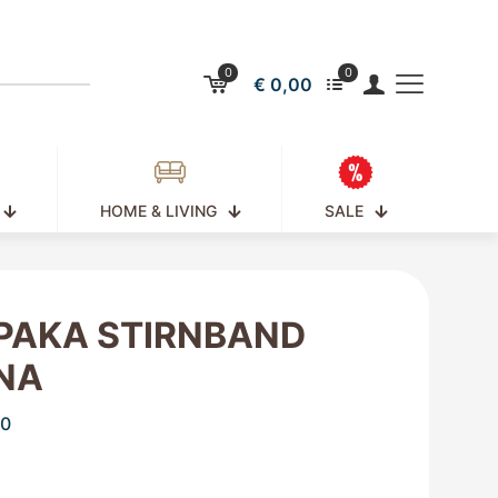
0
0
€ 0,00
HOME & LIVING
SALE
PAKA STIRNBAND
NA
00