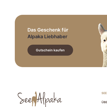
auf
der
Produktseite
gewählt
werden
Das Geschenk für
Alpaka Liebhaber
Gutschein kaufen
SEE
ÜBE