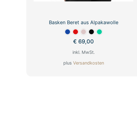
Basken Beret aus Alpakawolle
€
69,00
inkl. MwSt.
plus
Versandkosten
Dieses
Produkt
weist
mehrere
Varianten
auf.
Die
Optionen
können