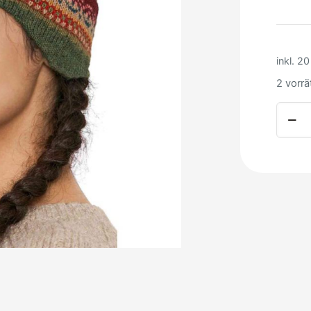
inkl. 2
2 vorrä
Alpak
Stirnb
Luna
Meng