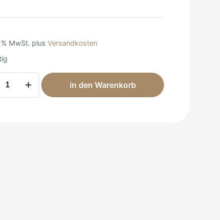
0 % MwSt.
plus
Versandkosten
tig
a
in den Warenkorb
and
e