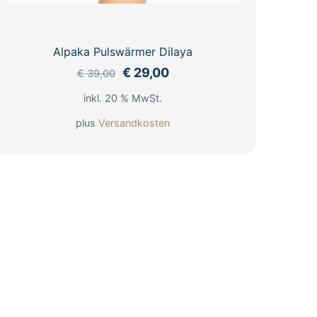
Alpaka Pulswärmer Dilaya
Ursprünglicher
Aktueller
€
29,00
€
39,00
Preis
Preis
inkl. 20 % MwSt.
war:
ist:
€ 39,00
€ 29,00.
plus
Versandkosten