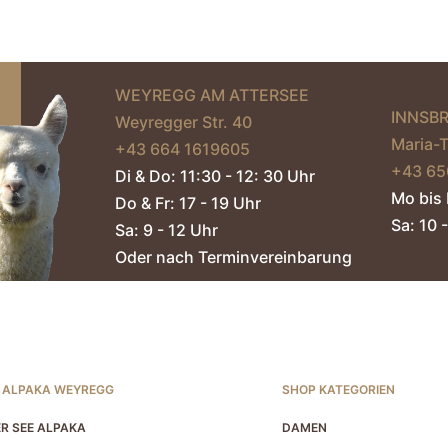
WEYREGG AM ATTERSEE
INNSB
Weyregger Str. 40
Maria-
+43 664 1619605‬
+43 65
Di & Do: 11:30 - 12: 30 Uhr
Mo bis 
Do & Fr: 17 - 19 Uhr
Sa: 10 -
Sa: 9 - 12 Uhr
Oder nach Terminvereinbarung
 ALPAKA WEYREGG
SHOP KATEGORIEN
R SEE ALPAKA
DAMEN