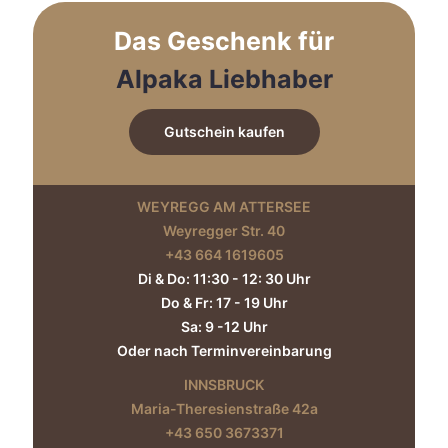
können
auf
Das Geschenk für
der
Produktseite
Alpaka Liebhaber
gewählt
werden
Gutschein kaufen
WEYREGG AM ATTERSEE
Weyregger Str. 40
+43 664 1619605‬
Di & Do: 11:30 - 12: 30 Uhr
Do & Fr: 17 - 19 Uhr
Sa: 9 -12 Uhr
Oder nach Terminvereinbarung
INNSBRUCK
Maria-Theresienstraße 42a
+43 650 3673371‬