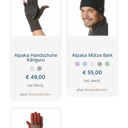
Alpaka Handschuhe
Alpaka Mütze Bark
Känguru
€
55,00
€
49,00
inkl. MwSt.
inkl. MwSt.
plus
Versandkosten
plus
Versandkosten
Dieses
Dieses
Produkt
Produkt
weist
weist
mehrere
mehrere
Varianten
Varianten
auf.